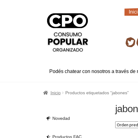
Ir
Ir
Inic
a
al
Inic
la
contenido
navegación
Ret
Podés chatear con nosotros a través de
Inicio
Productos etiquetados “jabones”
jabo
Novedad
Productos FAC.