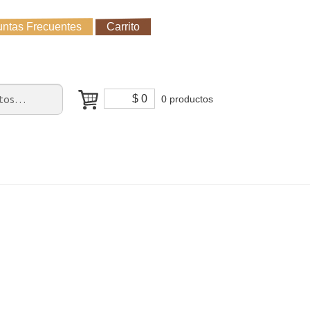
ntas Frecuentes
Carrito
untas Frecuentes
Receso de verano
Cómo Comprar?
$
0
0 productos