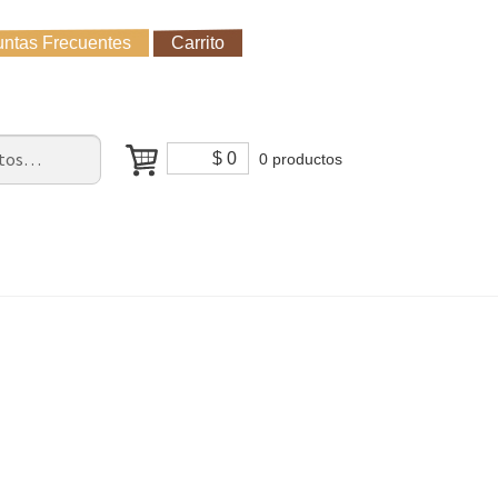
ntas Frecuentes
Carrito
untas Frecuentes
Receso de verano
Cómo Comprar?
$
0
0 productos