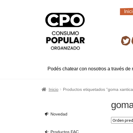
Ir
Ir
Inic
a
al
Inic
la
contenido
navegación
Ret
Podés chatear con nosotros a través de
Inicio
Productos etiquetados “goma xantica
goma
Novedad
Productos FAC.