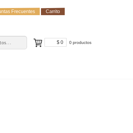
ntas Frecuentes
Carrito
untas Frecuentes
Receso de verano
Cómo Comprar?
$
0
0 productos