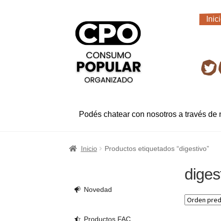
Ir
Ir
Inic
a
al
Inic
la
contenido
navegación
Ret
Podés chatear con nosotros a través de
Inicio
Productos etiquetados “digestivo”
diges
Novedad
Productos FAC.