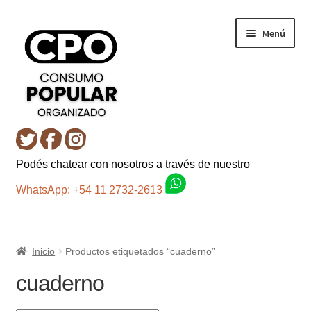
Ir
Ir
Menú
a
al
la
contenido
navegación
Inicio
Podés chatear con nosotros a través de nuestro
Carro
WhatsApp: +54 11 2732-2613
Control de la compra
Inicio
Productos etiquetados “cuaderno”
Fondo AC
cuaderno
Mi cuenta