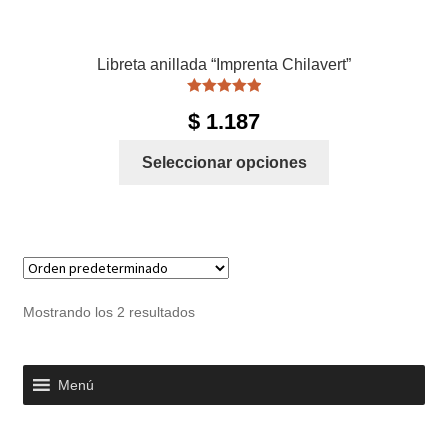
Libreta anillada “Imprenta Chilavert”
Valorado con
$
1.187
5.00
de 5
Este
Seleccionar opciones
producto
tiene
múltiples
variantes.
Las
opciones
Mostrando los 2 resultados
se
pueden
elegir
Menú
en
la