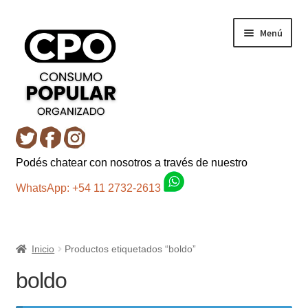
Ir
Ir
Menú
a
al
la
contenido
navegación
Inicio
Podés chatear con nosotros a través de nuestro
Carro
WhatsApp: +54 11 2732-2613
Control de la compra
Inicio
Productos etiquetados “boldo”
Fondo AC
boldo
Mi cuenta