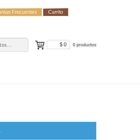
ntas Frecuentes
Carrito
untas Frecuentes
Receso de verano
Cómo Comprar?
$
0
0 productos
.