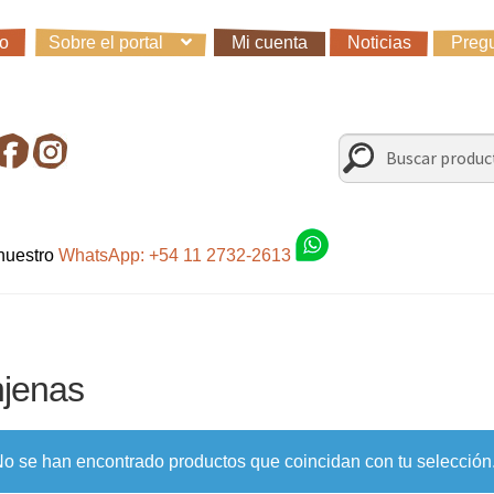
io
Sobre el portal
Mi cuenta
Noticias
Pregu
io
Carro
Control de la compra
Fondo AC
Mi cuenta
Noticias
Preg
irando en Roca Negra
Sobre el Portal
Sugerencias y consultas
Buscar
Buscar
por:
 nuestro
WhatsApp: +54 11 2732-2613
njenas
o se han encontrado productos que coincidan con tu selección