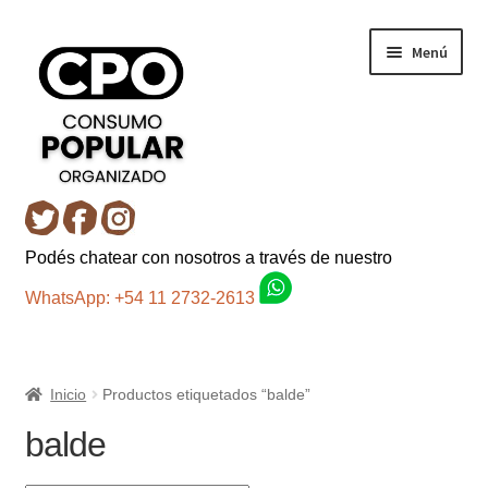
Ir
Ir
Menú
a
al
la
contenido
navegación
Inicio
Podés chatear con nosotros a través de nuestro
Carro
WhatsApp: +54 11 2732-2613
Control de la compra
Inicio
Productos etiquetados “balde”
Fondo AC
balde
Mi cuenta