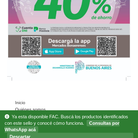
Inicio
Quiénes somos
Cómo Comprar?
Ya esta disponible FAC. Buscá los productos identificados
Mi cuenta
con este sello y conocé cómo funciona.
Consultas por
WhatsApp acá
Noticias
Preguntas Frecuentes
Descartar