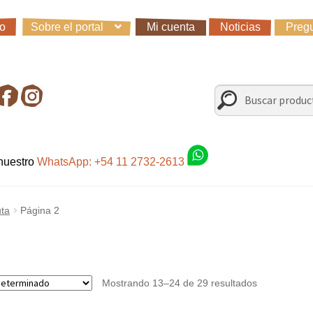
io
Sobre el portal
Mi cuenta
Noticias
Pregu
io
Carro
Control de la compra
Fondo AC
Mi cuenta
Noticias
Preg
irando en Roca Negra
Sobre el Portal
Sugerencias y consultas
Buscar
Buscar
por:
 nuestro
WhatsApp: +54 11 2732-2613
uta
Página 2
Mostrando 13–24 de 29 resultados