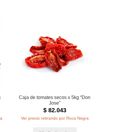
g
Caja de tomates secos x 5kg “Don
Jose”
$
82.043
ra
Ver precio retirando por Roca Negra