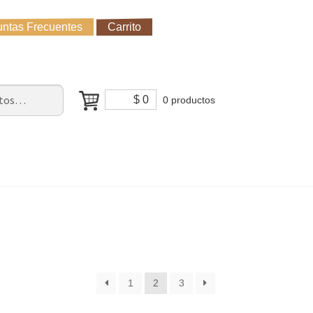
ntas Frecuentes
Carrito
untas Frecuentes
Receso de verano
Cómo Comprar?
$
0
0 productos
1
2
3