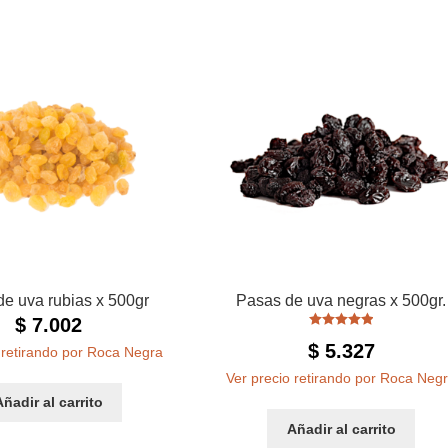
e uva rubias x 500gr
Pasas de uva negras x 500gr.
$
7.002
Valorado con
$
5.327
 retirando por Roca Negra
5.00
de 5
Ver precio retirando por Roca Neg
Añadir al carrito
Añadir al carrito