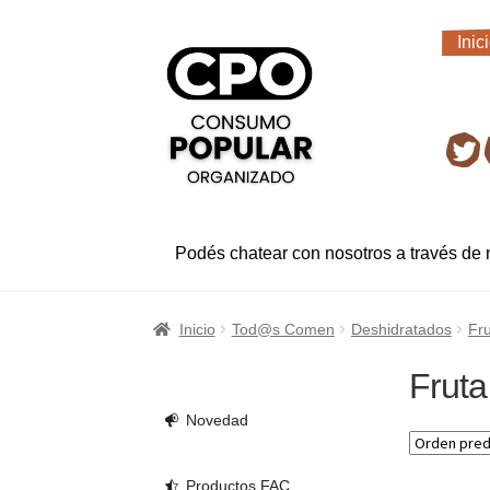
Ir
Ir
Inic
a
al
Inic
la
contenido
navegación
Ret
Podés chatear con nosotros a través de
Inicio
Tod@s Comen
Deshidratados
Fr
Fruta
Novedad
Productos FAC.