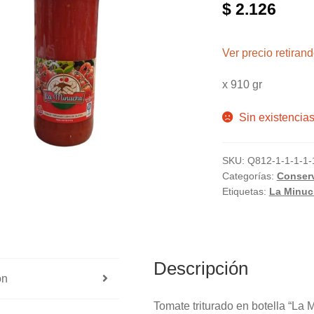
$
2.126
Ver precio retira
x 910 gr
Sin existencia
SKU:
Q812-1-1-1-1-
Categorías:
Conser
Etiquetas:
La Minuc
Descripción
ón
Tomate triturado en botella “La 