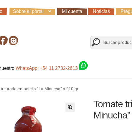
io
Sobre el portal
Mi cuenta
Noticias
Pregu
io
Carro
Control de la compra
Fondo AC
Mi cuenta
Noticias
Preg
irando en Roca Negra
Sobre el Portal
Sugerencias y consultas
Buscar
Buscar
por:
 nuestro
WhatsApp: +54 11 2732-2613
triturado en botella “La Minucha” x 910 gr
Tomate tr
Minucha” 