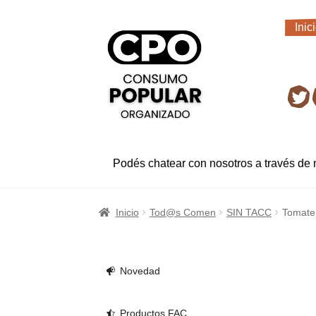
Ir
Ir
Inic
a
al
Inic
la
contenido
navegación
Ret
Podés chatear con nosotros a través de
Inicio
Tod@s Comen
SIN TACC
Tomate 
Novedad
Productos FAC.