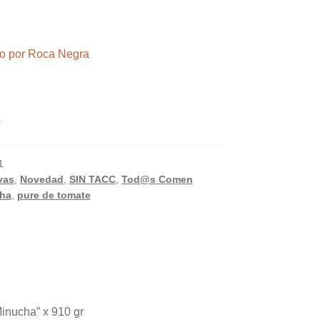
ndo por Roca Negra
s
1
vas
,
Novedad
,
SIN TACC
,
Tod@s Comen
ha
,
pure de tomate
Minucha” x 910 gr