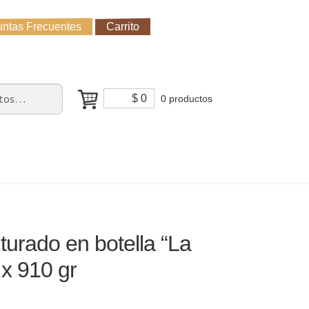
ntas Frecuentes
Carrito
untas Frecuentes
Receso de verano
Cómo Comprar?
$
0
0 productos
iturado en botella “La
x 910 gr