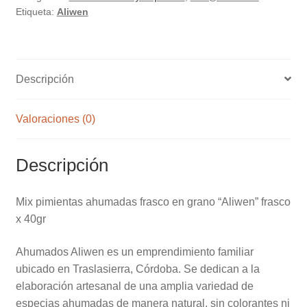
Etiqueta:
Aliwen
grano
"Aliwen"
frasco
x
Descripción
40gr
cantidad
Valoraciones (0)
Descripción
Mix pimientas ahumadas frasco en grano “Aliwen” frasco
x 40gr
Ahumados Aliwen es un emprendimiento familiar
ubicado en Traslasierra, Córdoba. Se dedican a la
elaboración artesanal de una amplia variedad de
especias ahumadas de manera natural, sin colorantes ni