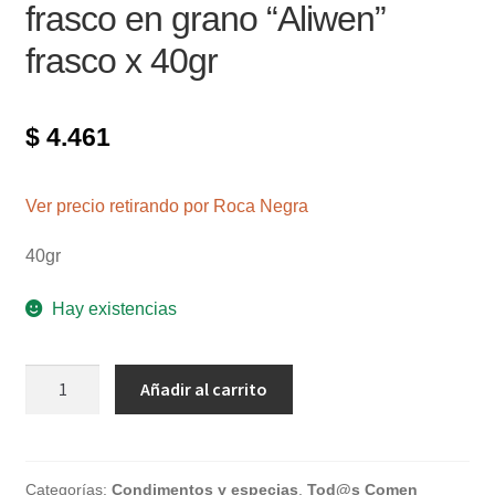
frasco en grano “Aliwen”
frasco x 40gr
$
4.461
Ver precio retirando por Roca Negra
40gr
Hay existencias
Mix
Añadir al carrito
pimientas
ahumadas
frasco
en
Categorías:
Condimentos y especias
,
Tod@s Comen