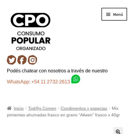
Ir
Ir
Menú
a
al
la
contenido
navegación
Inicio
Podés chatear con nosotros a través de nuestro
Carro
WhatsApp: +54 11 2732-2613
Control de la compra
Inicio
Tod@s Comen
Condimentos y especias
Mix
Fondo AC
pimientas ahumadas frasco en grano “Aliwen” frasco x 40gr
Mi cuenta