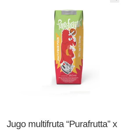
Noticias
Preguntas Frecuentes
Receso de verano
Retirando en Roca Negra
Sobre el Portal
Sugerencias y consultas
Cómo Comprar?
Jugo multifruta “Purafrutta” x