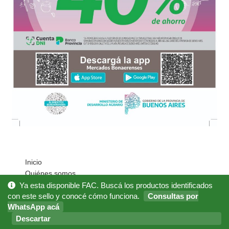
Inicio
Quiénes somos
Cómo Comprar?
Ya esta disponible FAC. Buscá los productos identificados
con este sello y conocé cómo funciona.
Consultas por
Mi cuenta
WhatsApp acá
Noticias
Descartar
Preguntas Frecuentes