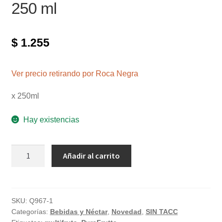
250 ml
$
1.255
Ver precio retirando por Roca Negra
x 250ml
Hay existencias
Jugo
Añadir al carrito
multifruta
"Purafrutta"
x
250
SKU:
Q967-1
Categorías:
Bebidas y Néctar
,
Novedad
,
SIN TACC
ml