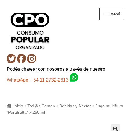
Ir
Ir
Menú
a
al
la
contenido
navegación
Inicio
Podés chatear con nosotros a través de nuestro
Carro
WhatsApp: +54 11 2732-2613
Control de la compra
Inicio
Tod@s Comen
Bebidas y Néctar
Jugo multifruta
Fondo AC
“Purafrutta” x 250 ml
Mi cuenta