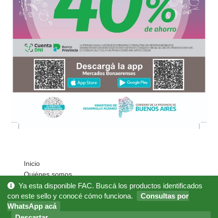
Inicio
Quiénes somos
Cómo Comprar?
Ya esta disponible FAC. Buscá los productos identificados
Mi cuenta
con este sello y conocé cómo funciona.
Consultas por
WhatsApp acá
Noticias
Preguntas Frecuentes
Descartar