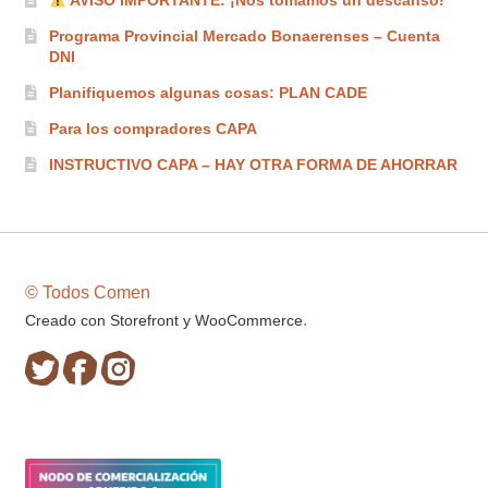
AVISO IMPORTANTE: ¡Nos tomamos un descanso!
de
producto
Programa Provincial Mercado Bonaerenses – Cuenta
DNI
Planifiquemos algunas cosas: PLAN CADE
Para los compradores CAPA
INSTRUCTIVO CAPA – HAY OTRA FORMA DE AHORRAR
© Todos Comen
.
Creado con Storefront y WooCommerce