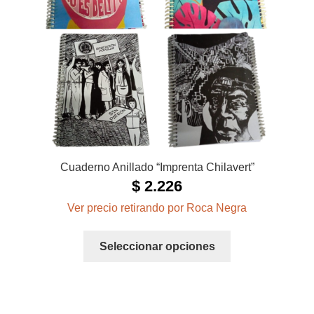
Cuaderno Anillado “Imprenta Chilavert”
$
2.226
Ver precio retirando por Roca Negra
Este
Seleccionar opciones
producto
tiene
múltiples
variantes.