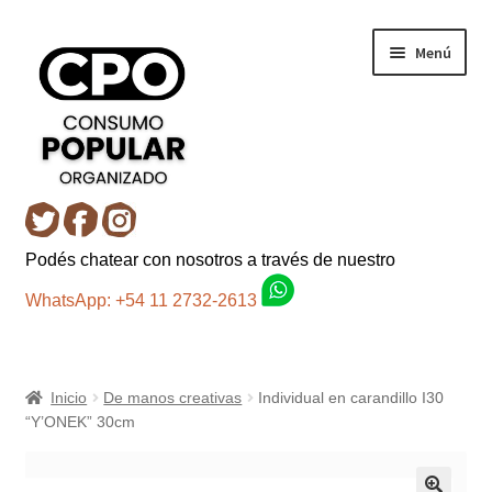
Ir
Ir
Menú
a
al
la
contenido
navegación
Inicio
Podés chatear con nosotros a través de nuestro
Carro
WhatsApp: +54 11 2732-2613
Control de la compra
Inicio
De manos creativas
Individual en carandillo I30
Fondo AC
“Y’ONEK” 30cm
Mi cuenta