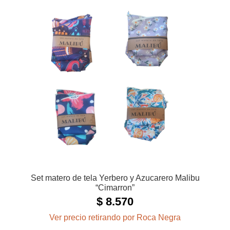
Las
opciones
se
pueden
elegir
en
la
página
de
producto
Set matero de tela Yerbero y Azucarero Malibu
“Cimarron”
$
8.570
Ver precio retirando por Roca Negra