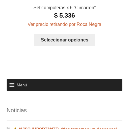
Set compoteras x 6 “Cimarron”
$
5.336
Ver precio retirando por Roca Negra
Este
Seleccionar opciones
producto
tiene
múltiples
variantes.
Las
opciones
Menú
se
pueden
elegir
en
Noticias
la
página