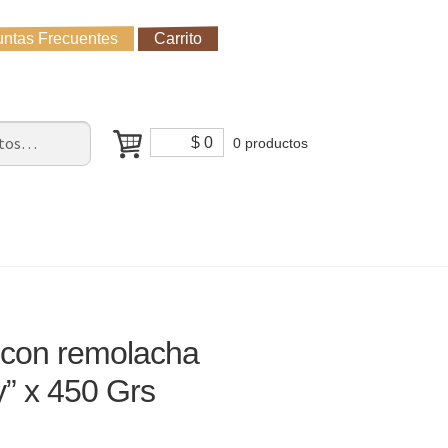
ntas Frecuentes
Carrito
untas Frecuentes
Receso de verano
Cómo Comprar?
$
0
0 productos
con remolacha
” x 450 Grs