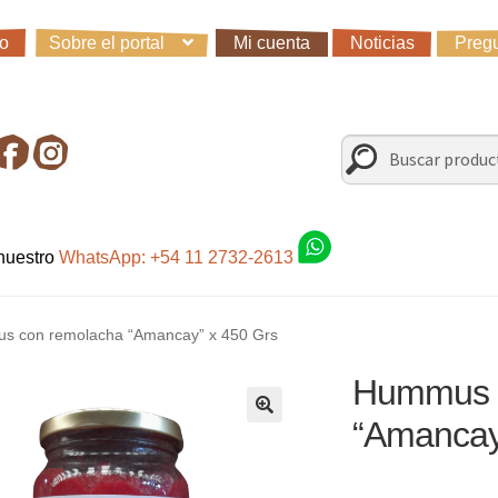
io
Sobre el portal
Mi cuenta
Noticias
Pregu
io
Carro
Control de la compra
Fondo AC
Mi cuenta
Noticias
Preg
irando en Roca Negra
Sobre el Portal
Sugerencias y consultas
Buscar
Buscar
por:
 nuestro
WhatsApp: +54 11 2732-2613
s con remolacha “Amancay” x 450 Grs
Hummus 
“Amancay