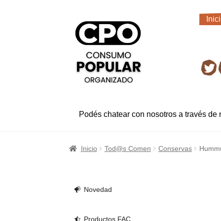
Ir
Ir
Inic
a
al
Inic
la
contenido
navegación
Ret
Podés chatear con nosotros a través de
Inicio
Tod@s Comen
Conservas
Hummu
Novedad
Productos FAC.