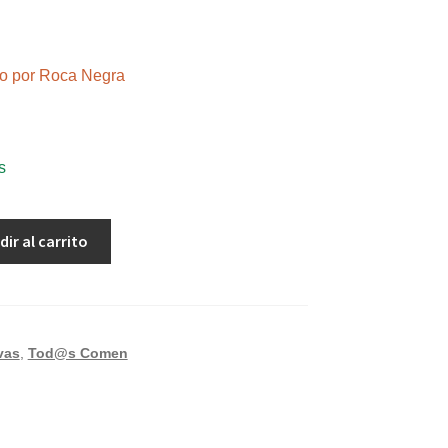
ndo por Roca Negra
s
dir al carrito
vas
,
Tod@s Comen