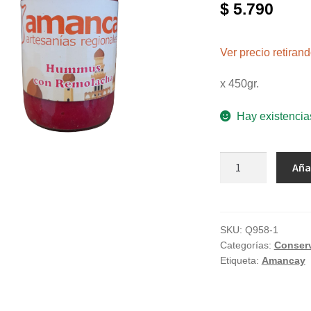
$
5.790
Ver precio retira
x 450gr.
Hay existencia
Hummus
Aña
con
remolacha
"Amancay"
x
SKU:
Q958-1
Categorías:
Conser
450
Etiqueta:
Amancay
Grs
cantidad