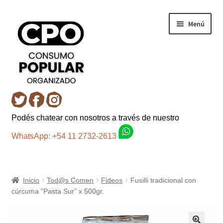
Ir
Ir
Menú
a
al
la
contenido
navegación
Inicio
Podés chatear con nosotros a través de nuestro
Carro
WhatsApp: +54 11 2732-2613
Control de la compra
Inicio
Tod@s Comen
Fideos
Fusilli tradicional con
Fondo AC
cúrcuma “Pasta Sur” x 500gr.
Mi cuenta