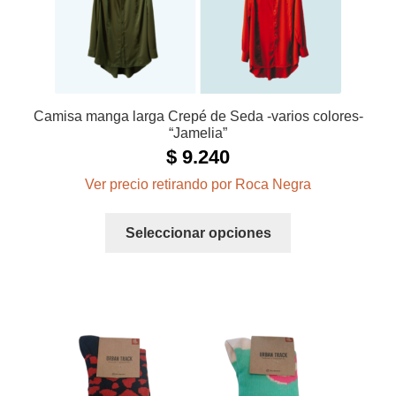
de
producto
Camisa manga larga Crepé de Seda -varios colores-
“Jamelia”
$
9.240
Ver precio retirando por Roca Negra
Este
Seleccionar opciones
producto
tiene
múltiples
variantes.
Las
opciones
se