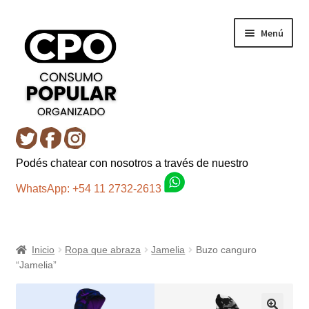
Ir
Ir
Menú
a
al
la
contenido
navegación
Inicio
Podés chatear con nosotros a través de nuestro
Carro
WhatsApp: +54 11 2732-2613
Control de la compra
Inicio
Ropa que abraza
Jamelia
Buzo canguro
Fondo AC
“Jamelia”
Mi cuenta