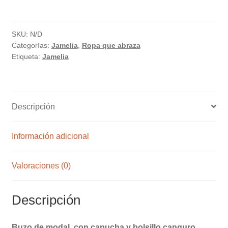
"Jamelia"
cantidad
SKU:
N/D
Categorías:
Jamelia
,
Ropa que abraza
Etiqueta:
Jamelia
Descripción
Información adicional
Valoraciones (0)
Descripción
Buzo de modal, con capucha y bolsillo canguro