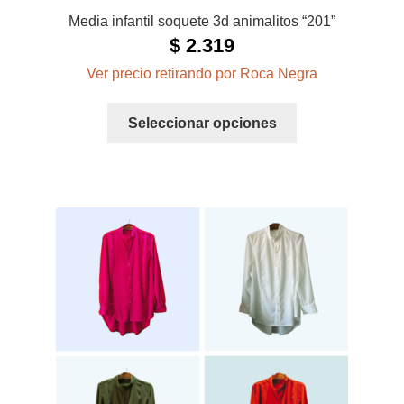
Media infantil soquete 3d animalitos “201”
$
2.319
Ver precio retirando por Roca Negra
Este
Seleccionar opciones
producto
tiene
múltiples
variantes.
Las
opciones
se
pueden
elegir
en
la
página