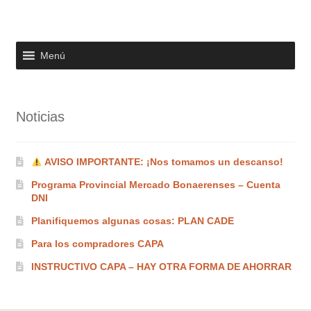
variantes.
Las
opciones
Menú
se
pueden
elegir
en
Noticias
la
página
AVISO IMPORTANTE: ¡Nos tomamos un descanso!
de
producto
Programa Provincial Mercado Bonaerenses – Cuenta
DNI
Planifiquemos algunas cosas: PLAN CADE
Para los compradores CAPA
INSTRUCTIVO CAPA – HAY OTRA FORMA DE AHORRAR