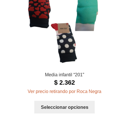
pueden
elegir
en
la
página
de
producto
Media infantil “201”
$
2.362
Ver precio retirando por Roca Negra
Este
Seleccionar opciones
producto
tiene
múltiples