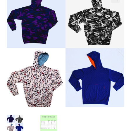
Noticias
Preguntas Frecuentes
Receso de verano
Retirando en Roca Negra
Sobre el Portal
Sugerencias y consultas
Cómo Comprar?