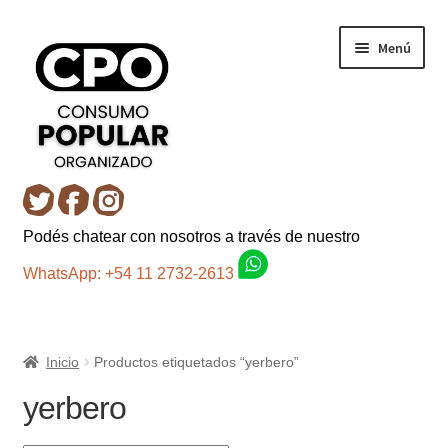
Ir
Ir
Menú
a
al
la
contenido
navegación
Inicio
Podés chatear con nosotros a través de nuestro
Carro
WhatsApp: +54 11 2732-2613
Control de la compra
Inicio
Productos etiquetados “yerbero”
Fondo AC
yerbero
Mi cuenta