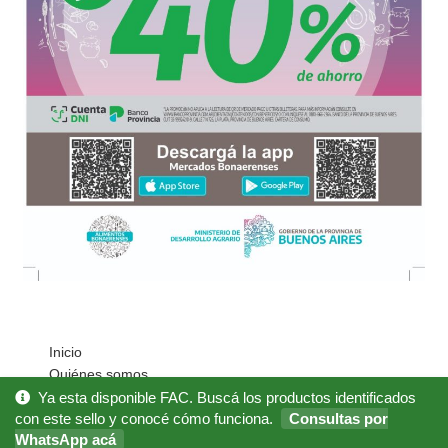
Inicio
Quiénes somos
Cómo Comprar?
Ya esta disponible FAC. Buscá los productos identificados
Mi cuenta
con este sello y conocé cómo funciona.
Consultas por
WhatsApp acá
Noticias