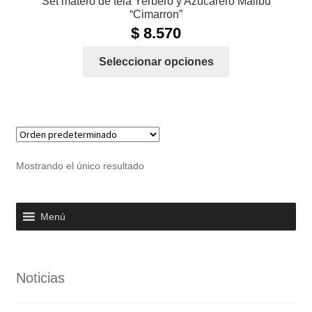
Set matero de tela Yerbero y Azucarero Malibu
“Cimarron”
$
8.570
Este
Seleccionar opciones
producto
tiene
múltiples
variantes.
Las
opciones
Mostrando el único resultado
se
pueden
elegir
Menú
en
la
página
Noticias
de
producto