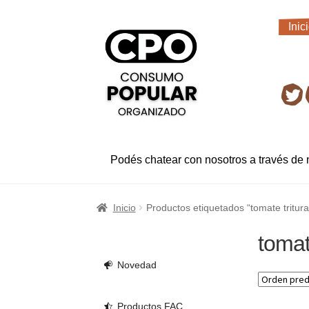
Ir
Ir
Inic
a
al
Inic
la
contenido
navegación
Ret
Podés chatear con nosotros a través de
Inicio
Productos etiquetados “tomate tritur
tomat
Novedad
Productos FAC.