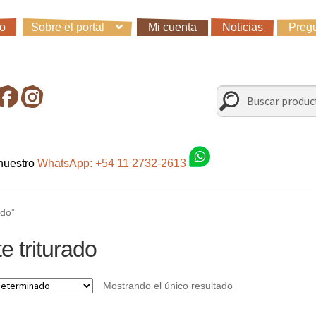
io
Sobre el portal
Mi cuenta
Noticias
Pregu
io
Carro
Control de la compra
Fondo AC
Mi cuenta
Noticias
Preg
irando en Roca Negra
Sobre el Portal
Sugerencias y consultas
Buscar
Buscar
por:
 nuestro
WhatsApp: +54 11 2732-2613
ado”
e triturado
Mostrando el único resultado