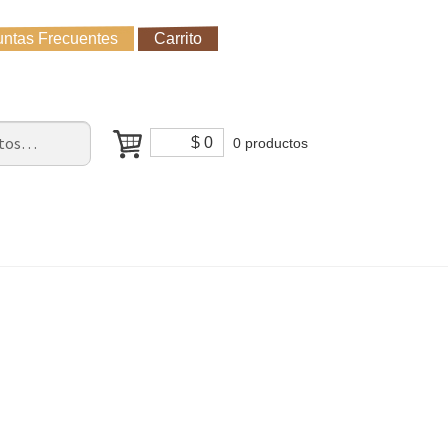
ntas Frecuentes
Carrito
untas Frecuentes
Receso de verano
Cómo Comprar?
$
0
0 productos