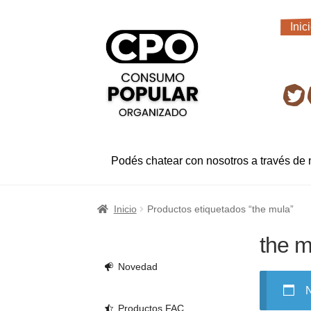
Ir
Ir
Inic
a
al
Inic
la
contenido
navegación
Ret
Podés chatear con nosotros a través de
Inicio
Productos etiquetados “the mula”
the m
Novedad
N
Productos FAC.