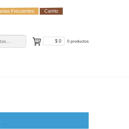
ntas Frecuentes
Carrito
untas Frecuentes
Receso de verano
Cómo Comprar?
$
0
0 productos
.