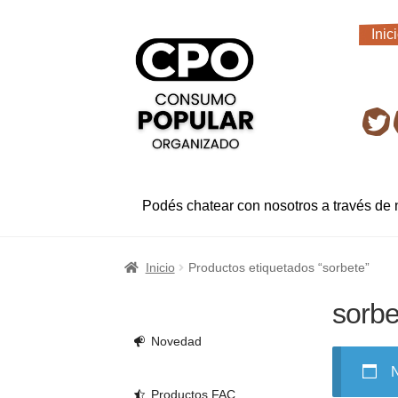
Ir
Ir
Inic
a
al
Inic
la
contenido
navegación
Ret
Podés chatear con nosotros a través de
Inicio
Productos etiquetados “sorbete”
sorbe
Novedad
N
Productos FAC.