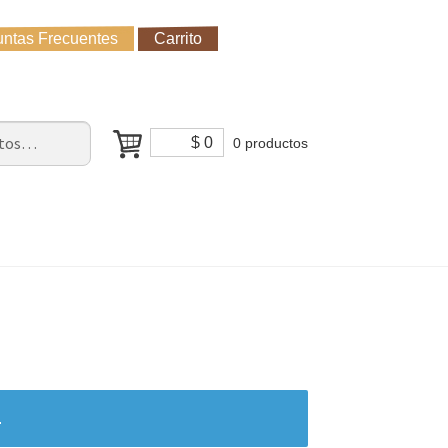
ntas Frecuentes
Carrito
untas Frecuentes
Receso de verano
Cómo Comprar?
$
0
0 productos
.