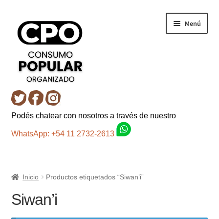
Ir
Ir
Menú
a
al
la
contenido
navegación
Inicio
Podés chatear con nosotros a través de nuestro
Carro
WhatsApp: +54 11 2732-2613
Control de la compra
Inicio
Productos etiquetados “Siwan’i”
Fondo AC
Siwan’i
Mi cuenta