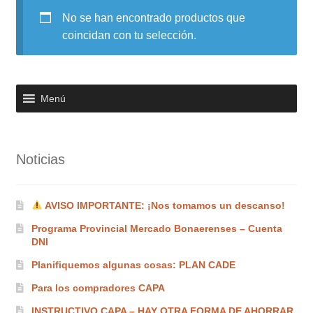
No se han encontrado productos que
Noticias
coincidan con tu selección.
Preguntas Frecuentes
Receso de verano
Menú
Retirando en Roca Negra
Noticias
Sobre el Portal
Sugerencias y consultas
AVISO IMPORTANTE: ¡Nos tomamos un descanso!
Programa Provincial Mercado Bonaerenses – Cuenta
Cómo Comprar?
DNI
Planifiquemos algunas cosas: PLAN CADE
Para los compradores CAPA
INSTRUCTIVO CAPA – HAY OTRA FORMA DE AHORRAR