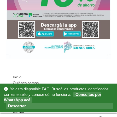
Inicio
Quiénes somos
Cómo Comprar?
Ya esta disponible FAC. Buscá los productos identificados
con este sello y conocé cómo funciona.
Consultas por
Mi cuenta
WhatsApp acá
Noticias
Descartar
Preguntas Frecuentes
Carrito