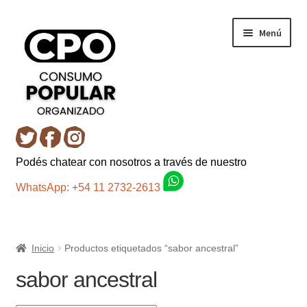
Ir
Ir
Menú
a
al
la
contenido
navegación
Inicio
Podés chatear con nosotros a través de nuestro
Carro
WhatsApp: +54 11 2732-2613
Control de la compra
Inicio
Productos etiquetados “sabor ancestral”
Fondo AC
sabor ancestral
Mi cuenta