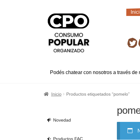
Ir
Ir
Inic
a
al
Inic
la
contenido
navegación
Ret
Podés chatear con nosotros a través de
Inicio
Productos etiquetados “pomelo”
pome
Novedad
N
Productos FAC.