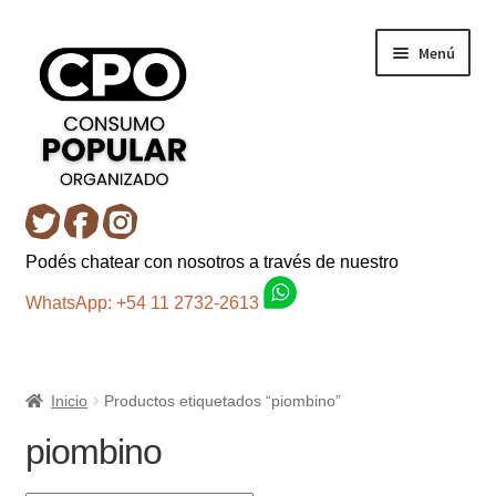
Ir
Ir
Menú
a
al
la
contenido
navegación
Inicio
Podés chatear con nosotros a través de nuestro
Carro
WhatsApp: +54 11 2732-2613
Control de la compra
Inicio
Productos etiquetados “piombino”
Fondo AC
piombino
Mi cuenta