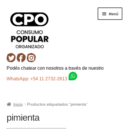
Ir
Ir
Menú
a
al
la
contenido
navegación
Inicio
Podés chatear con nosotros a través de nuestro
Carro
WhatsApp: +54 11 2732-2613
Control de la compra
Inicio
Productos etiquetados “pimienta”
Fondo AC
pimienta
Mi cuenta