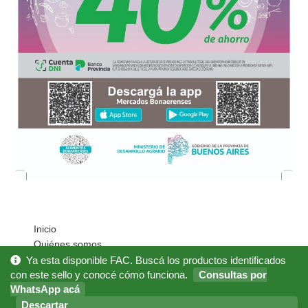
Inicio
Quiénes somos
Cómo Comprar?
Ya esta disponible FAC. Buscá los productos identificados
Mi cuenta
con este sello y conocé cómo funciona.
Consultas por
WhatsApp acá
Noticias
Preguntas Frecuentes
Descartar