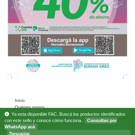
Inicio
Quiénes somos
Cómo Comprar?
Ya esta disponible FAC. Buscá los productos identificados
Mi cuenta
con este sello y conocé cómo funciona.
Consultas por
WhatsApp acá
Noticias
Preguntas Frecuentes
Descartar