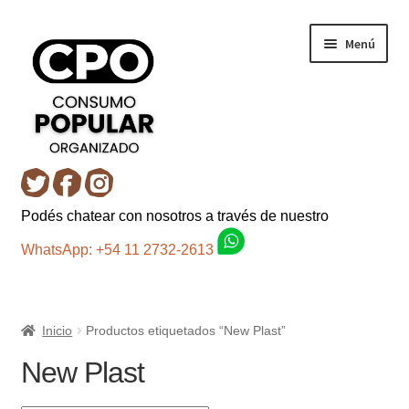
Ir
Ir
Menú
a
al
la
contenido
navegación
Inicio
Podés chatear con nosotros a través de nuestro
Carro
WhatsApp: +54 11 2732-2613
Control de la compra
Inicio
Productos etiquetados “New Plast”
Fondo AC
New Plast
Mi cuenta