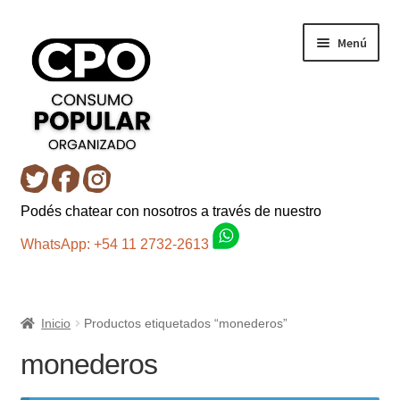
Ir
Ir
Menú
a
al
la
contenido
navegación
Inicio
Podés chatear con nosotros a través de nuestro
Carro
WhatsApp: +54 11 2732-2613
Control de la compra
Inicio
Productos etiquetados “monederos”
Fondo AC
monederos
Mi cuenta