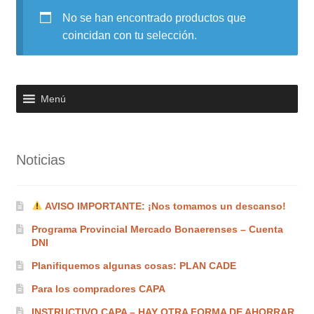
No se han encontrado productos que
Noticias
coincidan con tu selección.
Preguntas Frecuentes
Receso de verano
Menú
Retirando en Roca Negra
Noticias
Sobre el Portal
Sugerencias y consultas
AVISO IMPORTANTE: ¡Nos tomamos un descanso!
Programa Provincial Mercado Bonaerenses – Cuenta
Cómo Comprar?
DNI
Planifiquemos algunas cosas: PLAN CADE
Para los compradores CAPA
INSTRUCTIVO CAPA – HAY OTRA FORMA DE AHORRAR