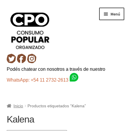
Ir
Ir
Menú
a
al
la
contenido
navegación
Inicio
Podés chatear con nosotros a través de nuestro
Carro
WhatsApp: +54 11 2732-2613
Control de la compra
Inicio
Productos etiquetados “Kalena”
Fondo AC
Kalena
Mi cuenta