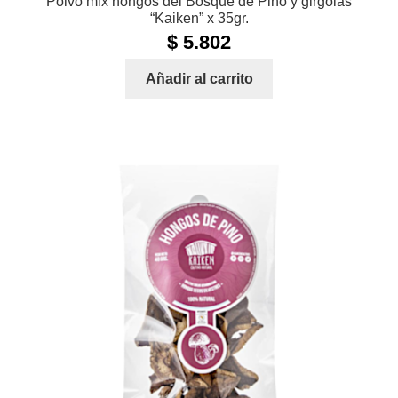
Polvo mix hongos del Bosque de Pino y girgolas
“Kaiken” x 35gr.
$
5.802
Añadir al carrito