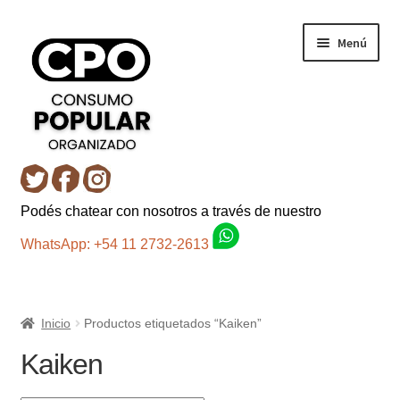
Ir
Ir
Menú
a
al
la
contenido
navegación
Inicio
Podés chatear con nosotros a través de nuestro
Carro
WhatsApp: +54 11 2732-2613
Control de la compra
Inicio
Productos etiquetados “Kaiken”
Fondo AC
Kaiken
Mi cuenta