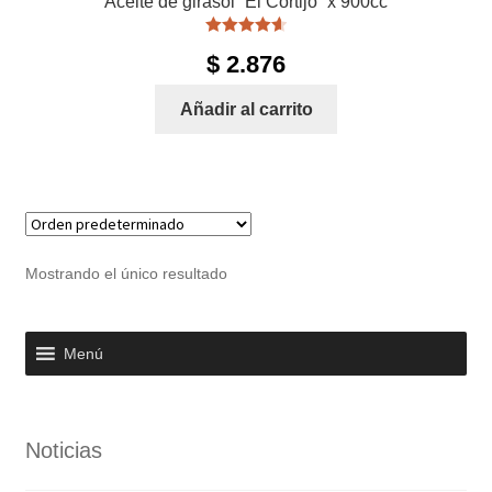
Aceite de girasol “El Cortijo” x 900cc
Valorado
$
2.876
con
4.67
de
5
Añadir al carrito
Mostrando el único resultado
Menú
Noticias