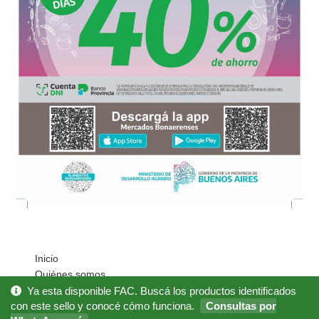
Inicio
Quiénes somos
Cómo Comprar?
Ya esta disponible FAC. Buscá los productos identificados
Mi cuenta
con este sello y conocé cómo funciona.
Consultas por