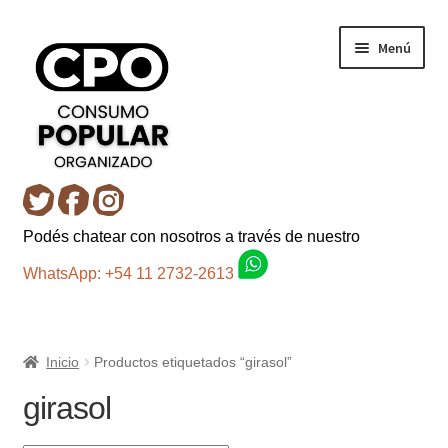
Ir
Ir
Menú
a
al
la
contenido
navegación
Inicio
Podés chatear con nosotros a través de nuestro
Carro
WhatsApp: +54 11 2732-2613
Control de la compra
Inicio
Productos etiquetados “girasol”
Fondo AC
girasol
Mi cuenta