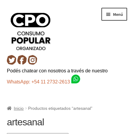
Ir
Ir
Menú
a
al
la
contenido
navegación
Inicio
Podés chatear con nosotros a través de nuestro
Carro
WhatsApp: +54 11 2732-2613
Control de la compra
Inicio
Productos etiquetados “artesanal”
Fondo AC
artesanal
Mi cuenta