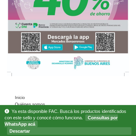
Inicio
Quiénes somos
Cómo Comprar?
Ya esta disponible FAC. Buscá los productos identificados
con este sello y conocé cómo funciona.
Consultas por
Mi cuenta
WhatsApp acá
Noticias
Descartar
Preguntas Frecuentes