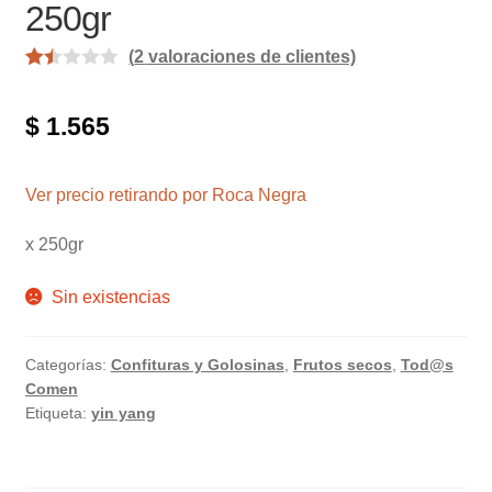
250gr
(
2
valoraciones de clientes)
Val
2
ora
$
1.565
do
con
1.5
Ver precio retirando por Roca Negra
0
x 250gr
de
5
Sin existencias
en
ba
se
Categorías:
Confituras y Golosinas
,
Frutos secos
,
Tod@s
a
Comen
val
Etiqueta:
yin yang
ora
cio