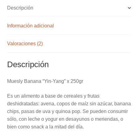
ne
Descripción
s
de
clie
Información adicional
nte
s
Valoraciones (2)
Descripción
Muesly Banana “Yin-Yang” x 250gr
Es un alimento a base de cereales y frutas
deshidratadas: avena, copos de maíz sin azúcar, banana
chips, pasas de uva y quinoa pop. Se pueden consumir
sólo, con leche o yogur en desayunos o meriendas, o
bien como snack a la mitad del día.