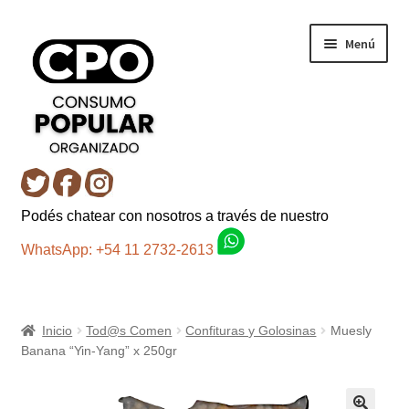
Ir
Ir
Menú
a
al
la
contenido
navegación
Inicio
Podés chatear con nosotros a través de nuestro
Carro
WhatsApp: +54 11 2732-2613
Control de la compra
Inicio
Tod@s Comen
Confituras y Golosinas
Muesly
Fondo AC
Banana “Yin-Yang” x 250gr
Mi cuenta