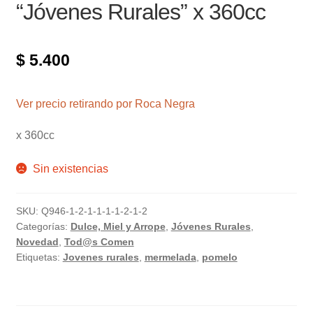
“Jóvenes Rurales” x 360cc
$
5.400
Ver precio retirando por Roca Negra
x 360cc
Sin existencias
SKU:
Q946-1-2-1-1-1-1-2-1-2
Categorías:
Dulce, Miel y Arrope
,
Jóvenes Rurales
,
Novedad
,
Tod@s Comen
Etiquetas:
Jovenes rurales
,
mermelada
,
pomelo