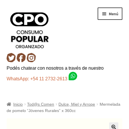
Ir
Ir
Menú
a
al
la
contenido
navegación
Inicio
Podés chatear con nosotros a través de nuestro
Carro
WhatsApp: +54 11 2732-2613
Control de la compra
Inicio
Tod@s Comen
Dulce, Miel y Arrope
Mermelada
Fondo AC
de pomelo “Jóvenes Rurales” x 360cc
Mi cuenta