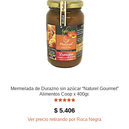
Mermelada de Durazno sin azúcar “Naturel Gourmet”
Alimentos Coop x 400gr.
Valorado con
$
5.406
5.00
de 5
Ver precio retirando por Roca Negra